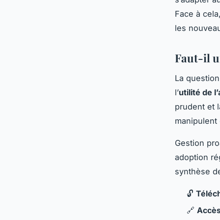
Face à cela
les nouveau
Faut-il 
La questio
l’
utilité de l
prudent et 
manipulent
Gestion proa
adoption ré
synthèse de
🔓
Téléch
🔗
Accès