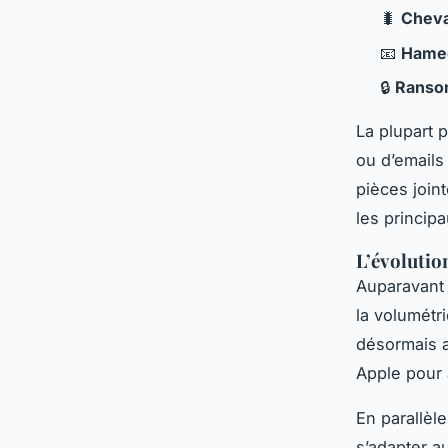
🐛
Cheva
📧
Hame
🔒
Ranso
La plupart 
ou d’emails
pièces join
les princip
L’évolutio
Auparavant 
la volumétri
désormais a
Apple pour
En parallèl
s’adapter a