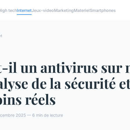
High tech
Internet
Jeux-video
Marketing
Materiel
Smartphones
et
-il un antivirus sur
alyse de la sécurité e
ins réels
cembre 2025 — 6 min de lecture