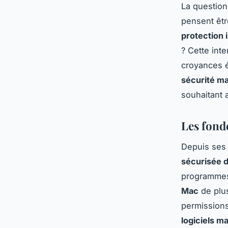
La question
pensent être
protection
? Cette int
croyances é
sécurité m
souhaitant
Les fond
Depuis ses
sécurisée 
programmes 
Mac
de plus
permissions
logiciels ma