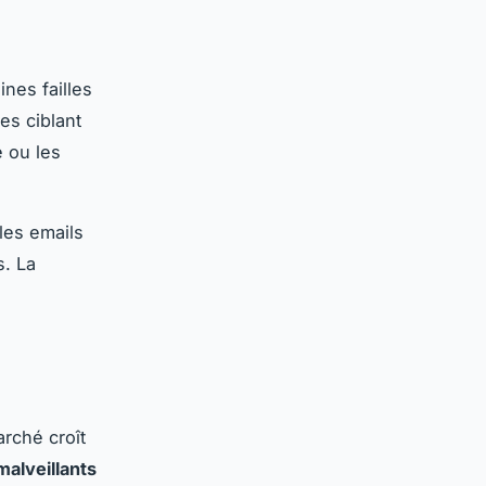
nes failles
es ciblant
e ou les
les emails
s. La
a
rché croît
 malveillants