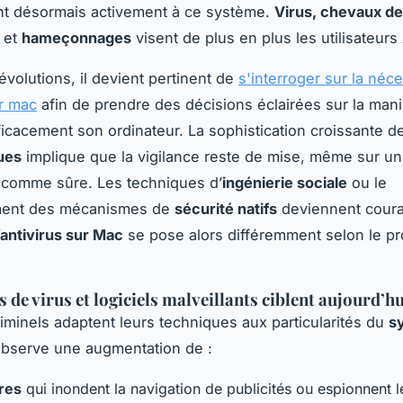
nt désormais activement à ce système.
Virus, chevaux de
 et
hameçonnages
visent de plus en plus les utilisateurs
évolutions, il devient pertinent de
s'interroger sur la néc
ur mac
afin de prendre des décisions éclairées sur la man
ficacement son ordinateur. La sophistication croissante d
ues
implique que la vigilance reste de mise, même sur u
 comme sûre. Les techniques d’
ingénierie sociale
ou le
ment des mécanismes de
sécurité natifs
deviennent coura
l’antivirus sur Mac
se pose alors différemment selon le prof
s de virus et logiciels malveillants ciblent aujourd’
iminels adaptent leurs techniques aux particularités du
s
observe une augmentation de :
res
qui inondent la navigation de publicités ou espionnent 