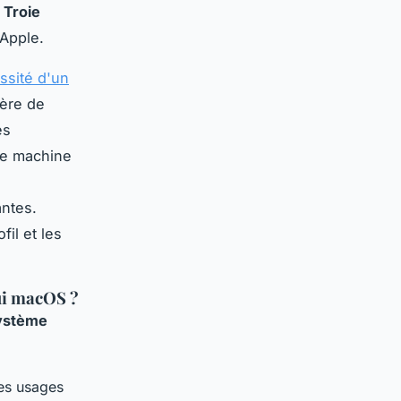
 Troie
 Apple.
essité d'un
ière de
es
ne machine
ntes.
il et les
hui macOS ?
ystème
les usages