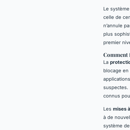
Le système
celle de ce
n’annule p
plus sophis
premier ni
Comment f
La
protect
blocage en
applications
suspectes.
connus pour
Les
mises à
à de nouve
système dem