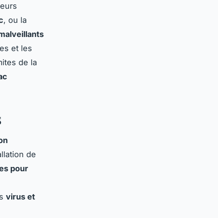
teurs
c
, ou la
 malveillants
es et les
ites de la
ac
S
on
llation de
es pour
es
virus et