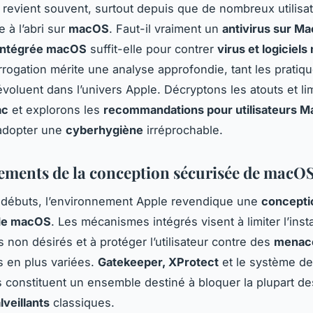
 revient souvent, surtout depuis que de nombreux utilisa
 à l’abri sur
macOS
. Faut-il vraiment un
antivirus sur Ma
 intégrée macOS
suffit-elle pour contrer
virus et logiciels
errogation mérite une analyse approfondie, tant les pratiqu
voluent dans l’univers Apple. Décryptons les atouts et lim
ac
et explorons les
recommandations pour utilisateurs M
 adopter une
cyberhygiène
irréprochable.
ements de la conception sécurisée de macO
 débuts, l’environnement Apple revendique une
concepti
de macOS
. Les mécanismes intégrés visent à limiter l’insta
non désirés et à protéger l’utilisateur contre des
menac
 en plus variées.
Gatekeeper, XProtect
et le système de
 constituent un ensemble destiné à bloquer la plupart d
lveillants
classiques.