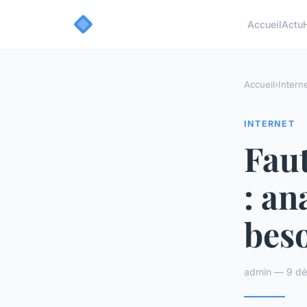
Accueil
Actu
Accueil
›
Intern
INTERNET
Faut
: an
beso
admin — 9 dé