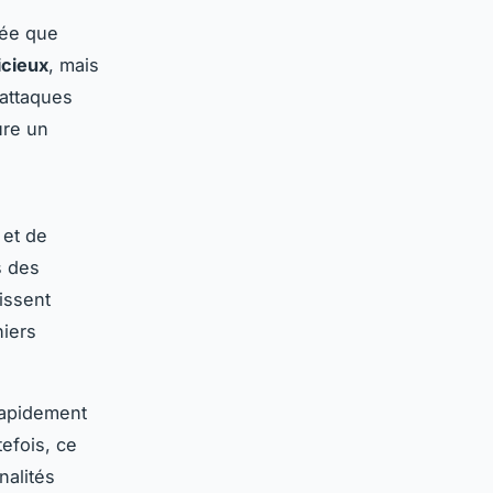
née que
icieux
, mais
attaques
re un
 et de
s des
aissent
hiers
rapidement
tefois, ce
nalités