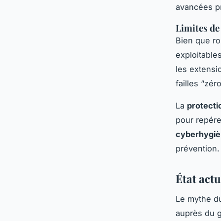
avancées p
Limites de
Bien que ro
exploitable
les extensi
failles “zé
La
protect
pour repér
cyberhygi
prévention.
État act
Le mythe 
auprès du g