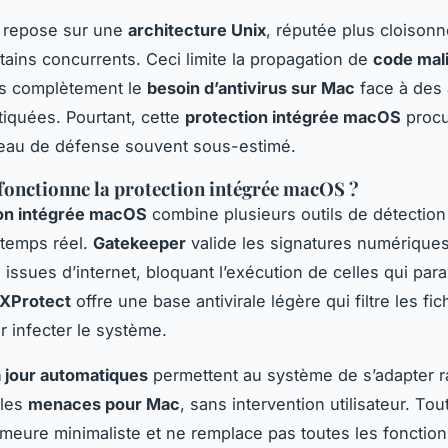
 repose sur une
architecture Unix
, réputée plus cloison
rtains concurrents. Ceci limite la propagation de
code mal
as complètement le
besoin d’antivirus sur Mac
face à des 
tiquées. Pourtant, cette
protection intégrée macOS
procu
veau de défense souvent sous-estimé.
onctionne la protection intégrée macOS ?
ion intégrée macOS
combine plusieurs outils de détection
 temps réel.
Gatekeeper
valide les signatures numérique
 issues d’internet, bloquant l’exécution de celles qui par
XProtect
offre une base antivirale légère qui filtre les fic
 infecter le système.
 jour automatiques
permettent au système de s’adapter 
lles
menaces pour Mac
, sans intervention utilisateur. Tou
eure minimaliste et ne remplace pas toutes les fonction