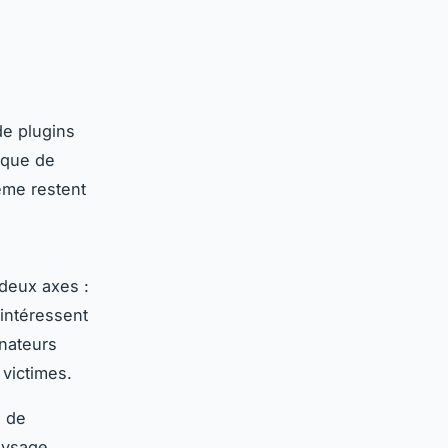
de plugins
ique de
ème restent
deux axes :
'intéressent
nateurs
victimes.
 de
aysage.