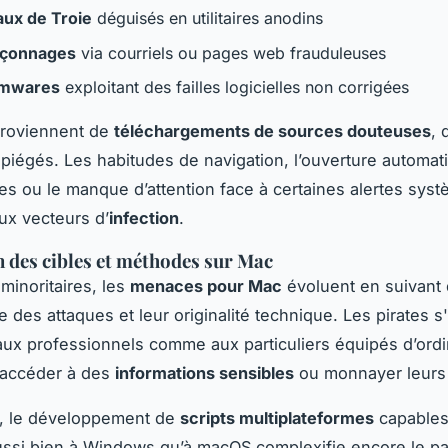
ux de Troie
déguisés en utilitaires anodins
çonnages
via courriels ou pages web frauduleuses
mwares
exploitant des failles logicielles non corrigées
proviennent de
téléchargements de sources douteuses
, 
 piégés. Les habitudes de navigation, l’ouverture automat
tes ou le manque d’attention face à certaines alertes syst
aux vecteurs d’
infection
.
n des cibles et méthodes sur Mac
minoritaires, les
menaces pour Mac
évoluent en suivant 
e des attaques et leur originalité technique. Les pirates s
ux professionnels comme aux particuliers équipés d’ordi
 accéder à des
informations sensibles
ou monnayer leurs 
e, le développement de
scripts multiplateformes
capables
ussi bien à Windows qu’à macOS complexifie encore le p