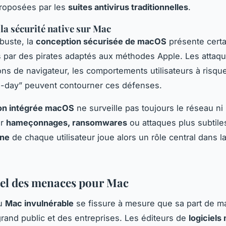
roposées par les
suites antivirus traditionnelles
.
 la sécurité native sur Mac
buste, la
conception sécurisée de macOS
présente certai
s par des pirates adaptés aux méthodes Apple. Les attaqu
ons de navigateur, les comportements utilisateurs à risqu
ro-day” peuvent contourner ces défenses.
ion intégrée macOS
ne surveille pas toujours le réseau ni 
er
hameçonnages, ransomwares
ou attaques plus subtile
ène
de chaque utilisateur joue alors un rôle central dans l
uel des menaces pour Mac
du
Mac invulnérable
se fissure à mesure que sa part de ma
rand public et des entreprises. Les éditeurs de
logiciels