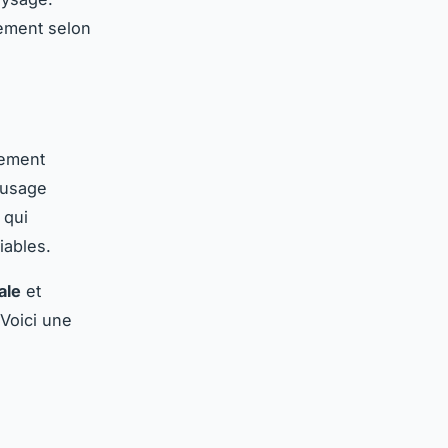
rement selon
lement
 usage
 qui
iables.
ale
et
 Voici une