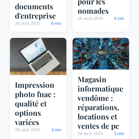
pour les
documents
nomades
d'entreprise
26 août 2025
4 min
26 août 2025
6 min
Magasin
Impression
informatique
photo fnac :
vendôme :
qualité et
réparations,
options
locations et
variées
ventes de pc
26 août 2025
3 min
26 août 2025
3 min