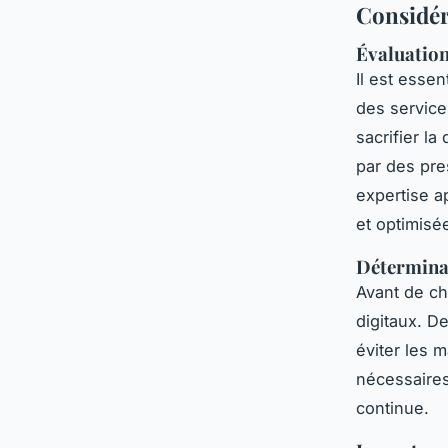
Considéra
Évaluation 
Il est esse
des service
sacrifier la
par des pre
expertise 
et optimisé
Déterminat
Avant de ch
digitaux. 
éviter les 
nécessaire
continue.