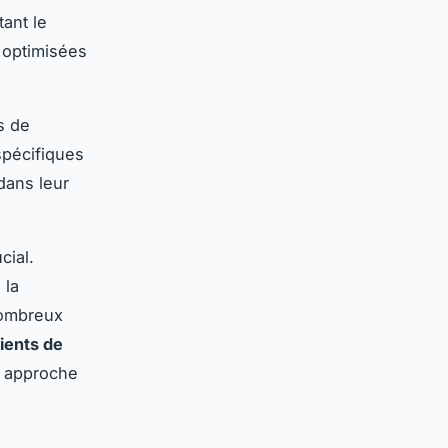
tant le
 optimisées
s de
spécifiques
dans leur
cial.
 la
nombreux
lients de
r approche