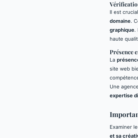
Vérificati
Il est cruci
domaine
. C
graphique
.
haute quali
Présence en
La
présence
site web bi
compétence
Une agence 
expertise di
Importan
Examiner le
et sa créati