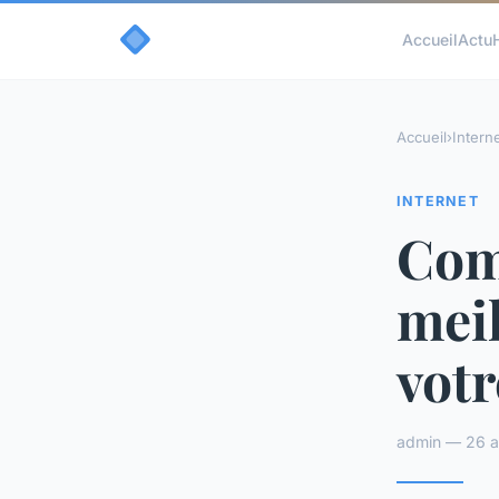
Accueil
Actu
Accueil
›
Intern
INTERNET
Com
mei
votr
admin — 26 a