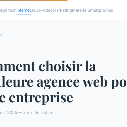
High tech
Internet
Jeux-video
Marketing
Materiel
Smartphones
et
ment choisir la
lleure agence web p
e entreprise
oût 2025 — 3 min de lecture