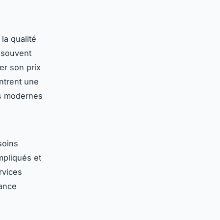
la qualité
 souvent
ier son prix
ntrent une
ns modernes
soins
mpliqués et
rvices
nance