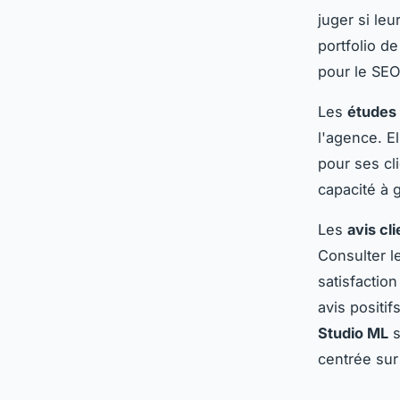
juger si le
portfolio d
pour le SEO
Les
études
l'agence. E
pour ses cl
capacité à g
Les
avis cl
Consulter l
satisfactio
avis positif
Studio ML
s
centrée sur 