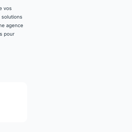
e vos
 solutions
 Une agence
s pour