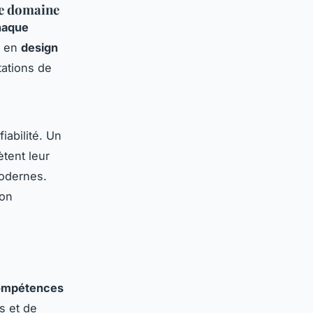
que domaine
haque
 en
design
tations de
iabilité. Un
ètent leur
odernes.
son
ompétences
s et de