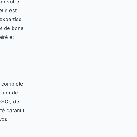
er votre
lle est
’expertise
et de bons
airé et
 complète
ption de
SEO), de
té garantit
 vos